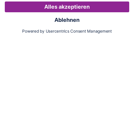
Karte
Updates
Konto
Für Besitzer:innen
Pferd hinzufügen
Vorteile als Besitzer:in
Reiter:in finden