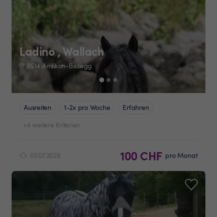
Ladino , Wallach
8514 Amlikon-Bissegg
Ausreiten
1-2x pro Woche
Erfahren
+4 weitere Kriterien
100 CHF
03.07.2026
pro Monat