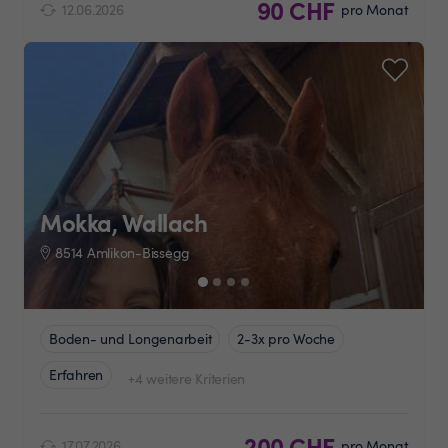
90 CHF
12.06.2026
pro Monat
Mokka, Wallach
8514 Amlikon-Bissegg
Boden- und Longenarbeit
2-3x pro Woche
Erfahren
+4 weitere Kriterien
200 CHF
17.07.2026
pro Monat