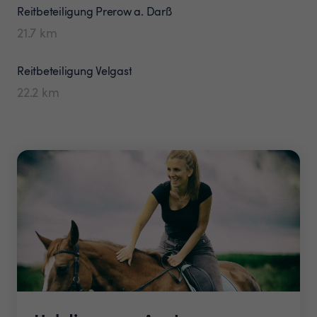
Reitbeteiligung
Prerow a. Darß
21.7
km
Reitbeteiligung
Velgast
22.2
km