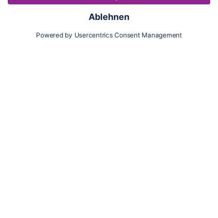
Karte
Updates
Konto
Für Besitzer:innen
Pferd hinzufügen
Vorteile als Besitzer:in
Reiter:in finden
Spazierer:in finden