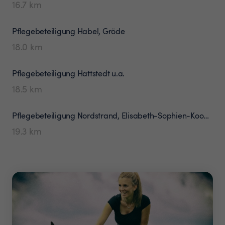
16.7
km
Pflegebeteiligung
Habel, Gröde
18.0
km
Pflegebeteiligung
Hattstedt u.a.
18.5
km
Pflegebeteiligung
Nordstrand, Elisabeth-Sophien-Koog, Südfall
19.3
km