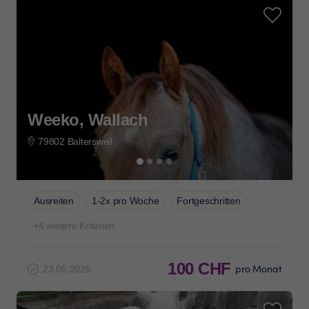
Weeko, Wallach
79802 Baltersweil
Ausreiten
1-2x pro Woche
Fortgeschritten
+4 weitere Kriterien
100 CHF
pro Monat
23.05.2026