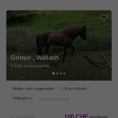
Grimur , Wallach
6182 Escholzmatt-Marbach
Boden- und Longenarbeit
1-2x pro Woche
Anfänger:in
+4 weitere Kriterien
100 CHF
pro Monat
21.06.2026