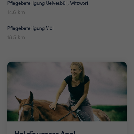
Pflegebeteiligung
Uelvesbüll, Witzwort
14.6
km
Pflegebeteiligung
Viöl
18.5
km
Hol dir unsere App!