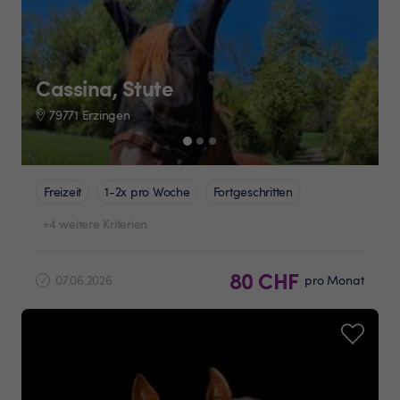
Cassina, Stute
79771 Erzingen
Freizeit
1-2x pro Woche
Fortgeschritten
+4 weitere Kriterien
80 CHF
07.06.2026
pro Monat