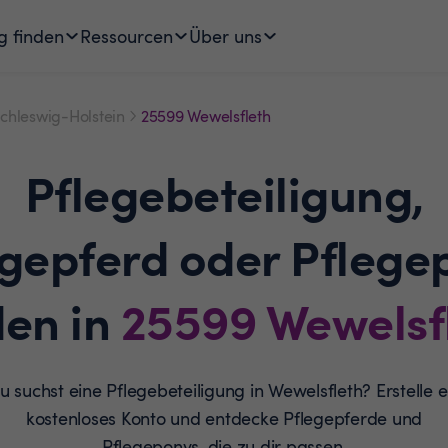
g finden
Ressourcen
Über uns
chleswig-Holstein
25599 Wewelsfleth
Pflegebeteiligung,
egepferd oder Pflege
den in
25599
Wewelsf
u suchst eine Pflegebeteiligung in Wewelsfleth? Erstelle e
kostenloses Konto und entdecke Pflegepferde und
Pflegeponys, die zu dir passen.