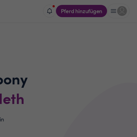
Pferd hinzufügen
pony
leth
in