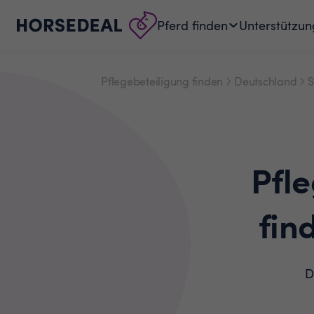
Pferd finden
Unterstützun
Pflegebeteiligung finden
Deutschland
S
Pfl
fin
D