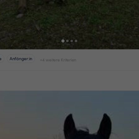
e
Anfänger:in
+4 weitere Kriterien