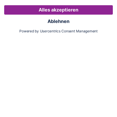
Karte
Updates
Konto
Für Besitzer:innen
Pferd hinzufügen
Vorteile als Besitzer:in
Reiter:in finden