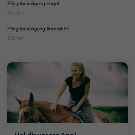
Pflegebeteiligung
Högel
13.2
km
Pflegebeteiligung
Ahrenshöft
13.5
km
Hol dir unsere App!