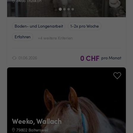
8466 Trüllikon
Boden- und Longenarbeit
1-2x pro Woche
Erfahren
+4 weitere Kriterien
0 CHF
01.06.2026
pro Monat
Weeko, Wallach
79802 Baltersweil