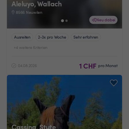
Aleluyo, Wallach
8566 Neuwilen
Neu dabei
Ausreiten
2-3x pro Woche
Sehr erfahren
+4 weitere Kriterien
1 CHF
04.08.2026
pro Monat
Cassina, Stute