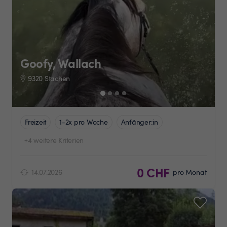
Goofy, Wallach
9320 Stachen
Freizeit
1-2x pro Woche
Anfänger:in
+4 weitere Kriterien
0 CHF
14.07.2026
pro Monat