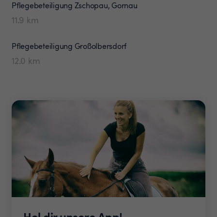
Pflegebeteiligung
Zschopau, Gornau
11.9
km
Pflegebeteiligung
Großolbersdorf
12.0
km
Hol dir unsere App!