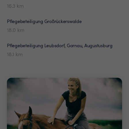
16.3
km
Pflegebeteiligung
Großrückerswalde
18.0
km
Pflegebeteiligung
Leubsdorf, Gornau, Augustusburg
18.1
km