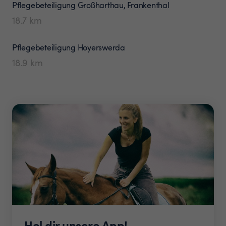
Pflegebeteiligung
Großharthau, Frankenthal
18.7
km
Pflegebeteiligung
Hoyerswerda
18.9
km
Hol dir unsere App!