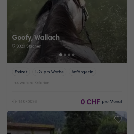
Goofy, Wallach
9320 Stachen
Freizeit
1-2x pro Woche
Anfänger:in
+4 weitere Kriterien
0 CHF
14.07.2026
pro Monat