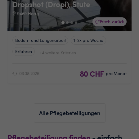
Dropshot (Dropi), Stute
9469 Haag
Frisch zurück
Boden- und Longenarbeit
1-2x pro Woche
Erfahren
+4 weitere Kriterien
80 CHF
03.08.2026
pro Monat
Alle Pflegebeteiligungen
Pflegebeteiligung finden
- einfach,