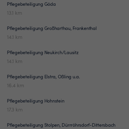
Pflegebeteiligung
Göda
13.1
km
Pflegebeteiligung
Großharthau, Frankenthal
14.1
km
Pflegebeteiligung
Neukirch/Lausitz
14.1
km
Pflegebeteiligung
Elstra, Oßling u.a.
16.4
km
Pflegebeteiligung
Hohnstein
17.3
km
Pflegebeteiligung
Stolpen, Dürrröhrsdorf-Dittersbach