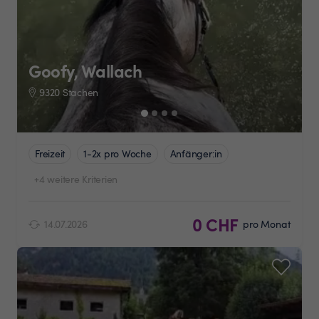
Goofy, Wallach
9320 Stachen
Freizeit
1-2x pro Woche
Anfänger:in
+4 weitere Kriterien
0 CHF
14.07.2026
pro Monat