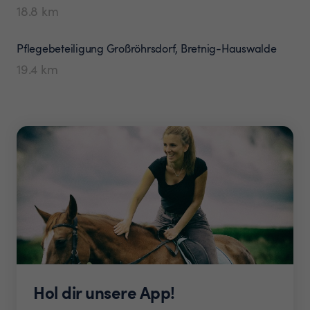
18.8
km
Pflegebeteiligung
Großröhrsdorf, Bretnig-Hauswalde
19.4
km
Hol dir unsere App!