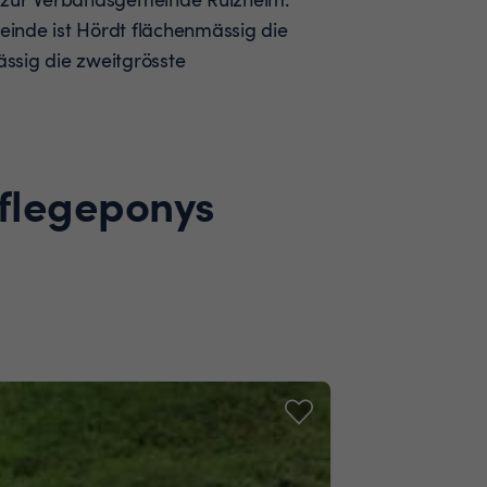
inde ist Hördt flächenmässig die
ssig die zweitgrösste
Pflegeponys