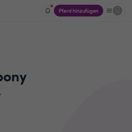
Pferd hinzufügen
pony
t