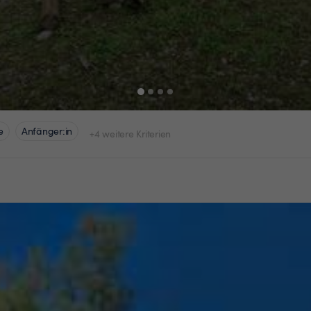
e
Anfänger:in
+4 weitere Kriterien