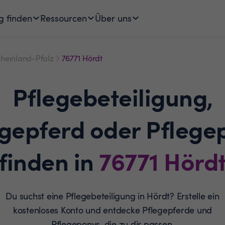
g finden
Ressourcen
Über uns
heinland-Pfalz
76771 Hördt
Pflegebeteiligung,
egepferd oder Pflege
finden in
76771
Hörd
Du suchst eine Pflegebeteiligung in Hördt? Erstelle ein
kostenloses Konto und entdecke Pflegepferde und
Pflegeponys, die zu dir passen.