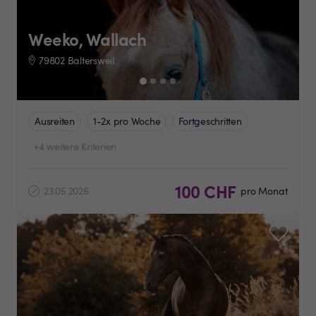
Weeko, Wallach
79802 Baltersweil
Ausreiten
1-2x pro Woche
Fortgeschritten
+4 weitere Kriterien
100 CHF
23.05.2026
pro Monat