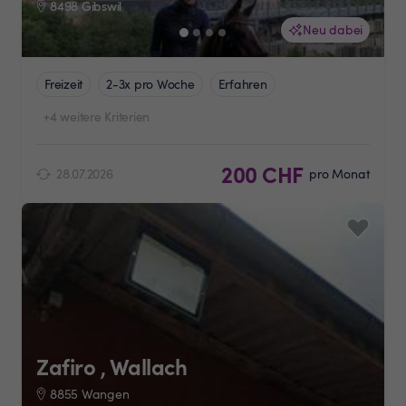
8498 Gibswil
Neu dabei
Freizeit
2-3x pro Woche
Erfahren
+4 weitere Kriterien
200 CHF
28.07.2026
pro Monat
Zafiro , Wallach
8855 Wangen