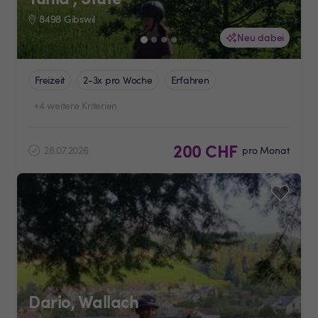
8498 Gibswil
Neu dabei
Freizeit
2-3x pro Woche
Erfahren
+4 weitere Kriterien
200 CHF
28.07.2026
pro Monat
Dario, Wallach