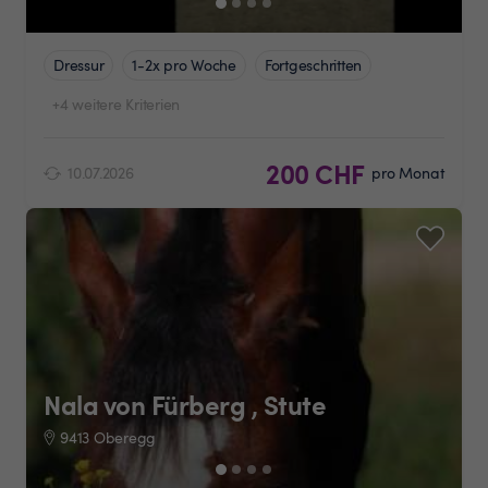
Dressur
1-2x pro Woche
Fortgeschritten
+4 weitere Kriterien
200 CHF
10.07.2026
pro Monat
Nala von Fürberg , Stute
9413 Oberegg