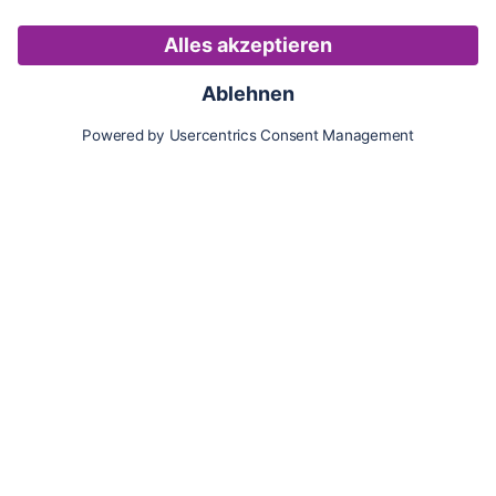
Karte
Updates
Konto
Für Besitzer:innen
Pferd hinzufügen
Vorteile als Besitzer:in
Reiter:in finden