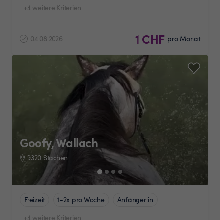
+4 weitere Kriterien
1 CHF
04.08.2026
pro Monat
Goofy, Wallach
9320 Stachen
Freizeit
1-2x pro Woche
Anfänger:in
+4 weitere Kriterien