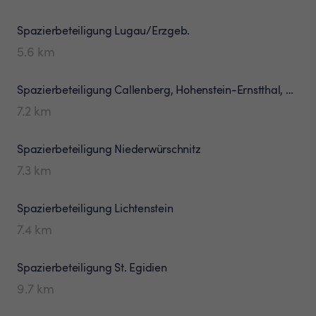
Spazierbeteiligung
Lugau/Erzgeb.
5.6
km
Spazierbeteiligung
Callenberg, Hohenstein-Ernstthal, Bernsdorf
7.2
km
Spazierbeteiligung
Niederwürschnitz
7.3
km
Spazierbeteiligung
Lichtenstein
7.4
km
Spazierbeteiligung
St. Egidien
9.7
km