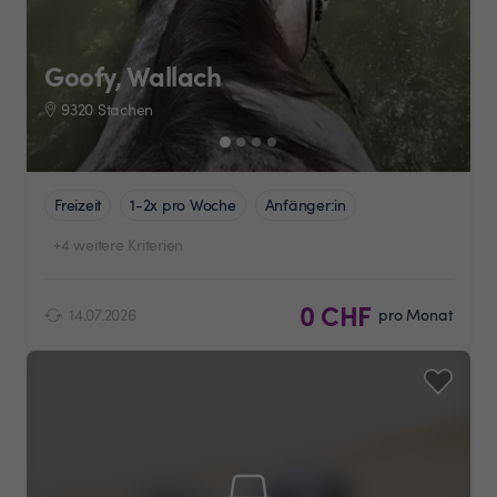
Goofy, Wallach
9320 Stachen
Freizeit
1-2x pro Woche
Anfänger:in
+4 weitere Kriterien
0 CHF
14.07.2026
pro Monat