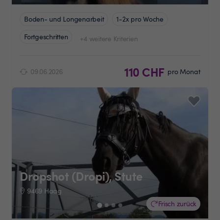
Boden- und Longenarbeit
1-2x pro Woche
Fortgeschritten
+4 weitere Kriterien
110 CHF
09.06.2026
pro Monat
Dropshot (Dropi), Stute
9469 Haag
Frisch zurück