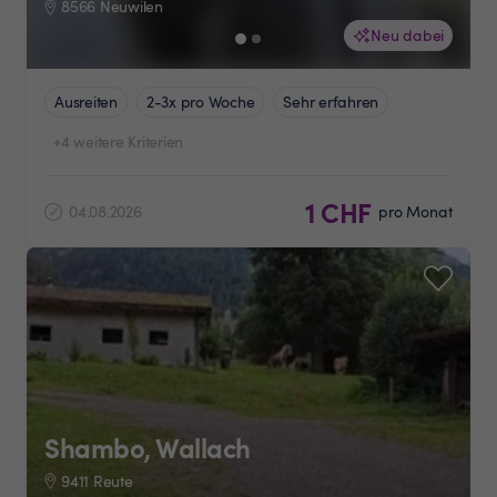
8566 Neuwilen
Neu dabei
Ausreiten
2-3x pro Woche
Sehr erfahren
+4 weitere Kriterien
1 CHF
04.08.2026
pro Monat
Shambo, Wallach
9411 Reute