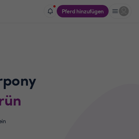
Pferd hinzufügen
rpony
rün
ein