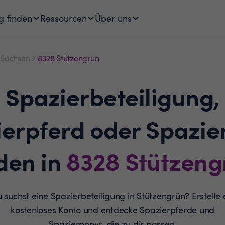
g finden
Ressourcen
Über uns
Sachsen
8328 Stützengrün
Spazierbeteiligung,
ierpferd oder Spazie
den in
8328
Stützeng
 suchst eine Spazierbeteiligung in Stützengrün? Erstelle 
kostenloses Konto und entdecke Spazierpferde und
Spazierponys, die zu dir passen.