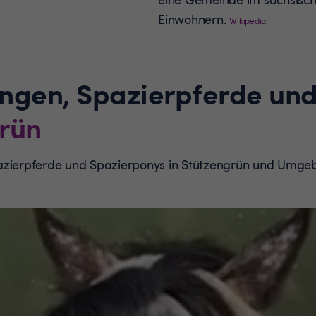
Einwohnern.
Wikipedia
ungen, Spazierpferde un
rün
pazierpferde und Spazierponys in Stützengrün und Umge