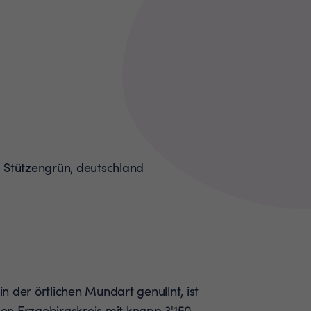
 in der örtlichen Mundart genullnt, ist
en Erzgebirgskreis mit knapp 3'150