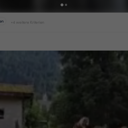
en
+4 weitere Kriterien