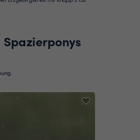
d Spazierponys
bung.