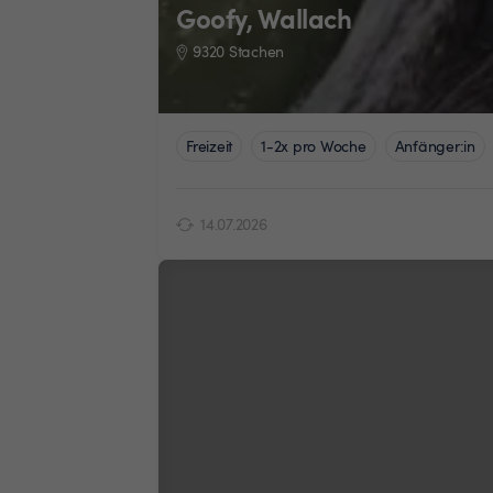
Goofy, Wallach
9320 Stachen
Freizeit
1-2x pro Woche
Anfänger:in
14.07.2026