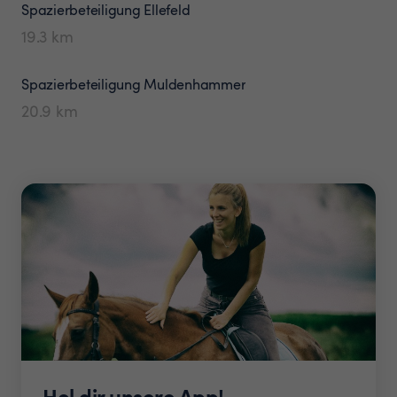
Spazierbeteiligung
Ellefeld
19.3
km
Spazierbeteiligung
Muldenhammer
20.9
km
Hol dir unsere App!