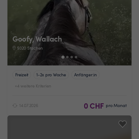
Goofy, Wallach
9320 Stachen
Freizeit
1-2x pro Woche
Anfänger:in
+4 weitere Kriterien
0 CHF
14.07.2026
pro Monat