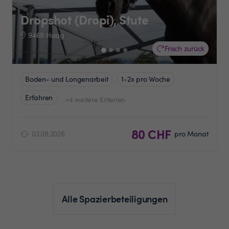
Dropshot (Dropi), Stute
9469 Haag
Frisch zurück
Boden- und Longenarbeit
1-2x pro Woche
Erfahren
+4 weitere Kriterien
80 CHF
03.08.2026
pro Monat
Alle Spazierbeteiligungen