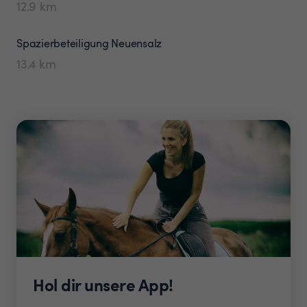
12.9
km
Spazierbeteiligung
Neuensalz
13.4
km
Hol dir unsere App!