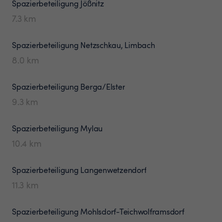
Spazierbeteiligung
Jößnitz
7.3
km
Spazierbeteiligung
Netzschkau, Limbach
8.0
km
Spazierbeteiligung
Berga/Elster
9.3
km
Spazierbeteiligung
Mylau
10.4
km
Spazierbeteiligung
Langenwetzendorf
11.3
km
Spazierbeteiligung
Mohlsdorf-Teichwolframsdorf