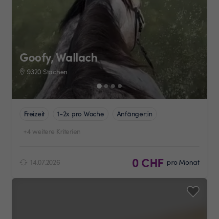
Goofy, Wallach
9320 Stachen
Freizeit
1-2x pro Woche
Anfänger:in
+4 weitere Kriterien
0 CHF
14.07.2026
pro Monat