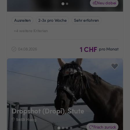
Neu dabei
Ausreiten
2-3x pro Woche
Sehr erfahren
+4 weitere Kriterien
1 CHF
04.08.2026
pro Monat
Dropshot (Dropi), Stute
9469 Haag
Frisch zurück