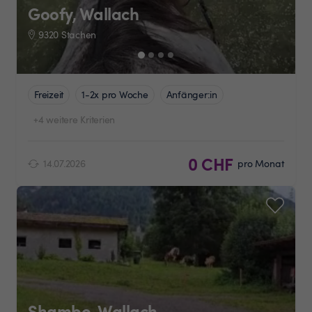
Goofy, Wallach
9320 Stachen
Freizeit
1-2x pro Woche
Anfänger:in
+4 weitere Kriterien
0 CHF
14.07.2026
pro Monat
Shambo, Wallach