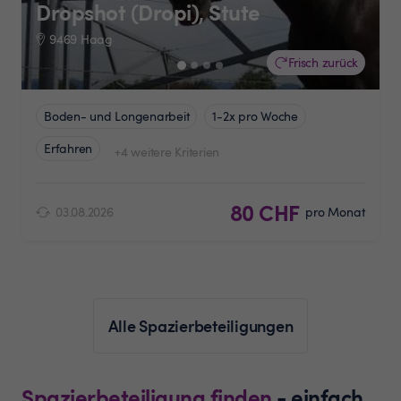
Dropshot (Dropi), Stute
9469 Haag
Frisch zurück
Boden- und Longenarbeit
1-2x pro Woche
Erfahren
+4 weitere Kriterien
80 CHF
03.08.2026
pro Monat
Alle Spazierbeteiligungen
Spazierbeteiligung finden
- einfach,