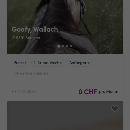
Goofy, Wallach
9320 Stachen
Freizeit
1-2x pro Woche
Anfänger:in
+4 weitere Kriterien
0 CHF
14.07.2026
pro Monat