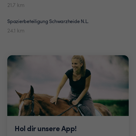
21.7
km
Spazierbeteiligung
Schwarzheide N.L.
24.1
km
Hol dir unsere App!