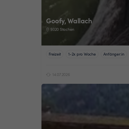
Goofy, Wallach
9320 Stachen
Freizeit
1-2x pro Woche
Anfänger:in
14.07.2026