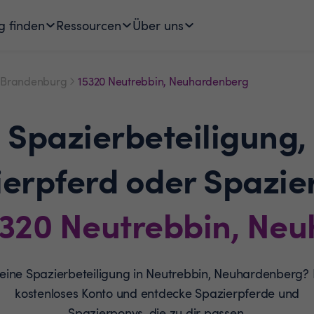
g finden
Ressourcen
Über uns
Brandenburg
15320 Neutrebbin, Neuhardenberg
Spazierbeteiligung,
ierpferd oder Spazie
5320
Neutrebbin, Ne
eine Spazierbeteiligung in Neutrebbin, Neuhardenberg? E
kostenloses Konto und entdecke Spazierpferde und
Spazierponys, die zu dir passen.