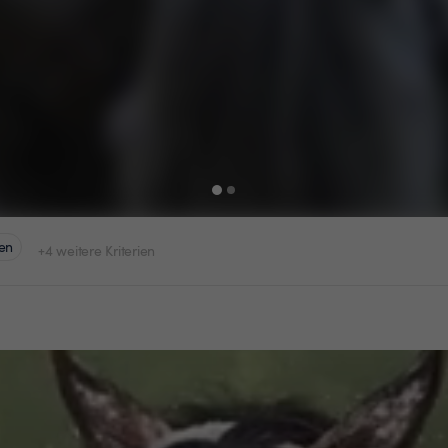
en
+4 weitere Kriterien