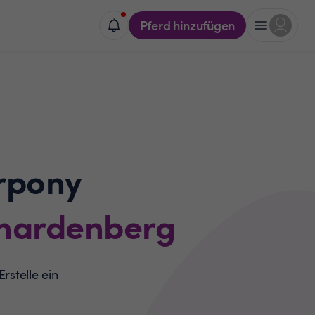
Pferd hinzufügen
rpony
uhardenberg
rstelle ein