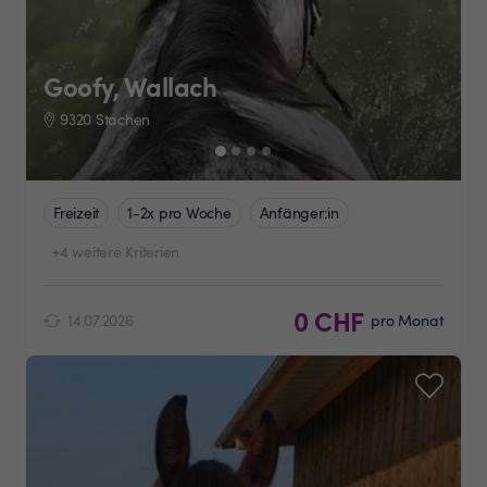
Goofy, Wallach
9320 Stachen
Freizeit
1-2x pro Woche
Anfänger:in
+4 weitere Kriterien
0 CHF
14.07.2026
pro Monat