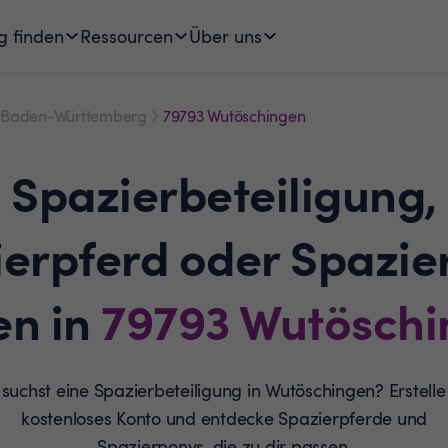
g finden
Ressourcen
Über uns
Baden-Württemberg
79793 Wutöschingen
Spazierbeteiligung,
ierpferd oder Spazie
en in
79793
Wutöschi
suchst eine Spazierbeteiligung in Wutöschingen? Erstelle
kostenloses Konto und entdecke Spazierpferde und
Spazierponys, die zu dir passen.