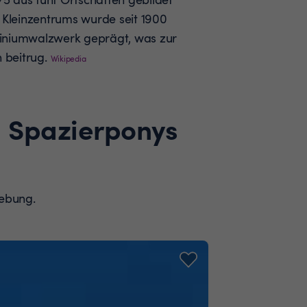
s Kleinzentrums wurde seit 1900
iniumwalzwerk geprägt, was zur
 beitrug.
Wikipedia
d Spazierponys
gebung.