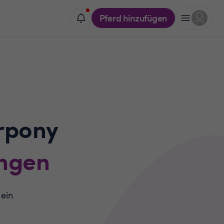
Pferd hinzufügen
rpony
ngen
 ein