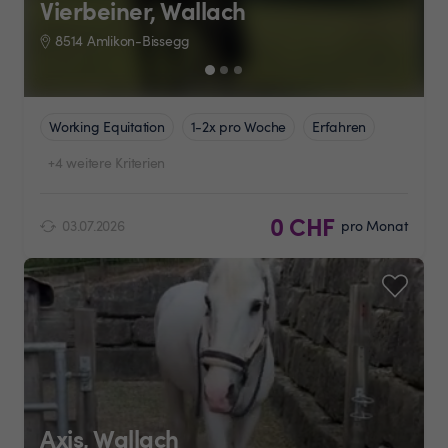
Vierbeiner, Wallach
8514 Amlikon-Bissegg
Working Equitation
1-2x pro Woche
Erfahren
+4 weitere Kriterien
0 CHF
03.07.2026
pro Monat
Axis, Wallach