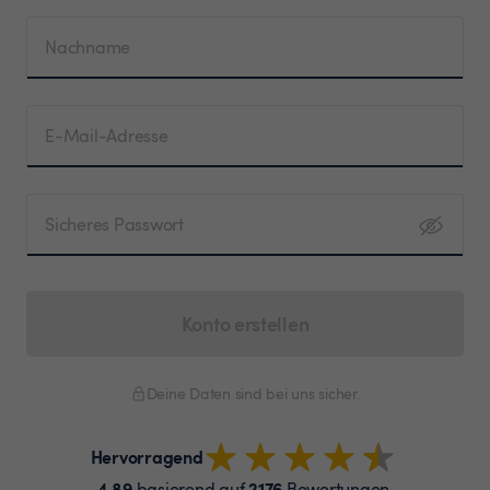
Nachname
E-Mail-Adresse
Sicheres Passwort
Konto erstellen
Deine Daten sind bei uns sicher.
Hervorragend
4.89
2176
basierend auf
Bewertungen