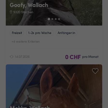
Goofy, Wallach
9320 Stachen
Freizeit
1-2x pro Woche
Anfänger:in
+4 weitere Kriterien
0 CHF
14.07.2026
pro Monat
Mokka, Wallach