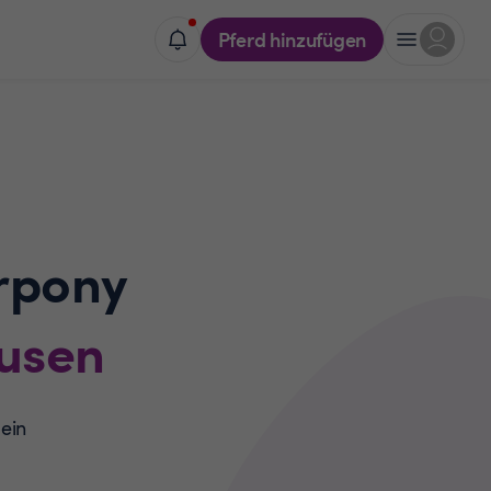
Pferd hinzufügen
rpony
usen
 ein