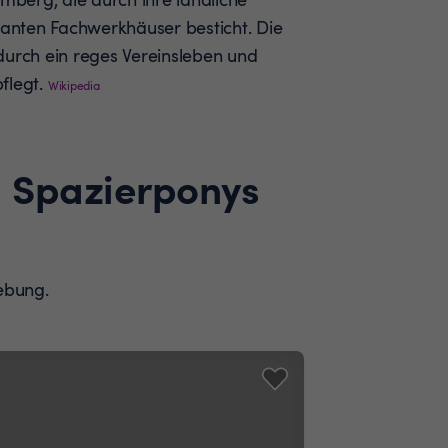
nten Fachwerkhäuser besticht. Die
durch ein reges Vereinsleben und
flegt.
Wikipedia
d Spazierponys
ebung.