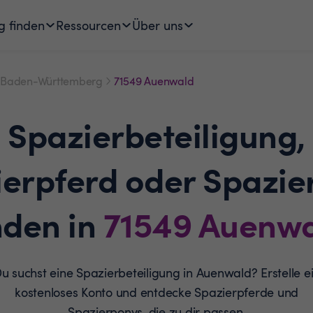
g finden
Ressourcen
Über uns
Baden-Württemberg
71549 Auenwald
Spazierbeteiligung,
ierpferd oder Spazie
nden in
71549
Auenwa
u suchst eine Spazierbeteiligung in Auenwald? Erstelle e
kostenloses Konto und entdecke Spazierpferde und
Spazierponys, die zu dir passen.