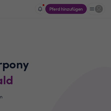
Pferd hinzufügen
rpony
ld
in