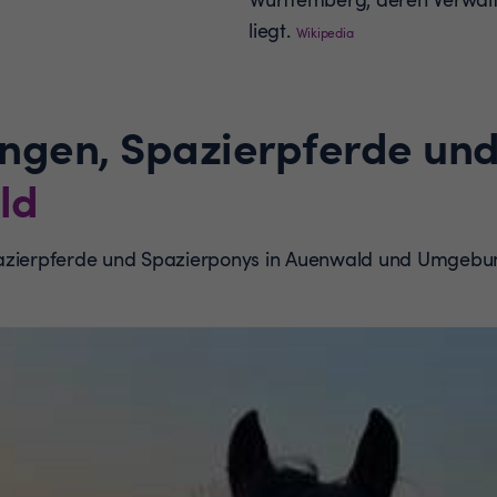
liegt.
Wikipedia
ungen, Spazierpferde un
ld
pazierpferde und Spazierponys in Auenwald und Umgebu