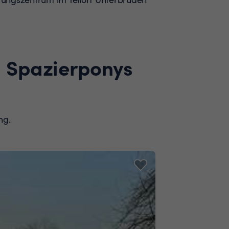
d Spazierponys
ng.