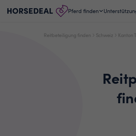
Pferd finden
Unterstützun
Reitbeteiligung finden
Schweiz
Kanton 
Reit
fi