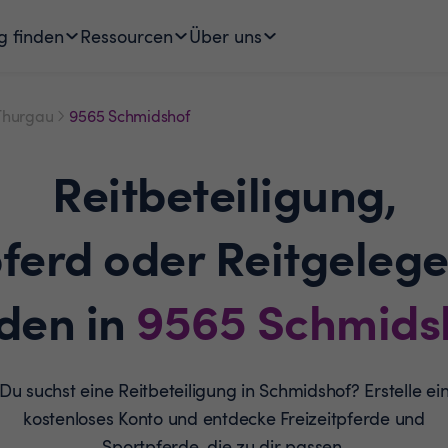
g finden
Ressourcen
Über uns
Thurgau
9565 Schmidshof
Reitbeteiligung,
pferd oder Reitgelege
nden in
9565
Schmids
Du suchst eine Reitbeteiligung in Schmidshof? Erstelle ei
kostenloses Konto und entdecke Freizeitpferde und
Sportpferde, die zu dir passen.