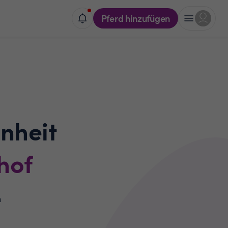
Pferd hinzufügen
nheit
hof
n