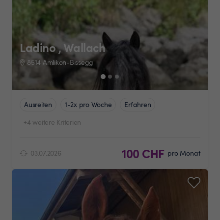
Ladino , Wallach
8514 Amlikon-Bissegg
Ausreiten
1-2x pro Woche
Erfahren
+4 weitere Kriterien
100 CHF
03.07.2026
pro Monat