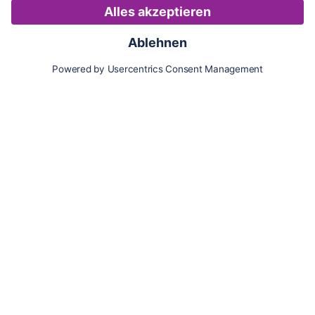
Karte
Updates
Konto
Für Besitzer:innen
Pferd hinzufügen
Vorteile als Besitzer:in
Reiter:in finden
Spazierer:in finden