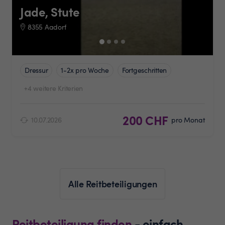
Jade, Stute
8355 Aadorf
Dressur
1-2x pro Woche
Fortgeschritten
+4 weitere Kriterien
200 CHF
10.07.2026
pro Monat
Alle Reitbeteiligungen
Reitbeteiligung finden
- einfach,