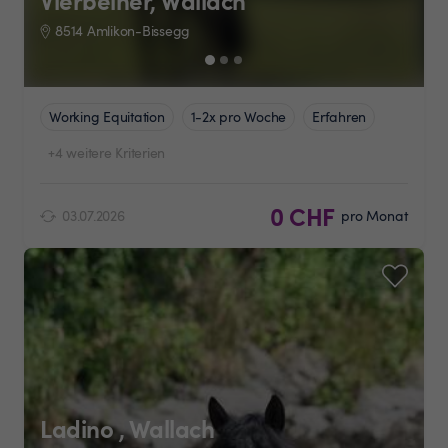
Vierbeiner, Wallach
8514 Amlikon-Bissegg
Working Equitation
1-2x pro Woche
Erfahren
+4 weitere Kriterien
0 CHF
03.07.2026
pro Monat
Ladino , Wallach