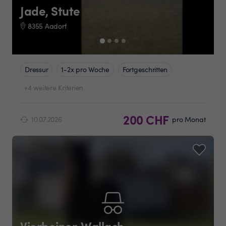
Jade, Stute
8355 Aadorf
Dressur
1-2x pro Woche
Fortgeschritten
+4 weitere Kriterien
200 CHF
10.07.2026
pro Monat