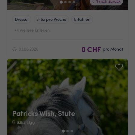
Frisch zurück
Dressur
3-5x pro Woche
Erfahren
+4 weitere Kriterien
0 CHF
03.08.2026
pro Monat
Patricks Wish, Stute
8353 Elgg