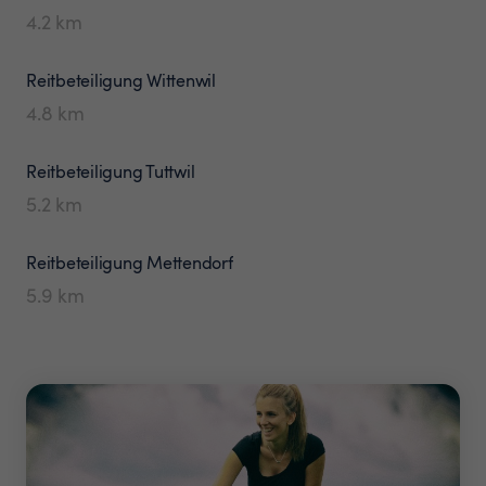
4.2
km
Reitbeteiligung
Wittenwil
4.8
km
Reitbeteiligung
Tuttwil
5.2
km
Reitbeteiligung
Mettendorf
5.9
km