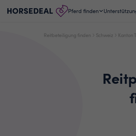
Pferd finden
Unterstützun
Reitbeteiligung finden
Schweiz
Kanton 
Reit
f