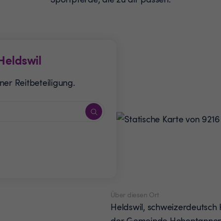
Heldswil
er Reitbeteiligung.
Über diesen Ort
Heldswil, schweizerdeutsch He
der Gemeinde Hohentannen 