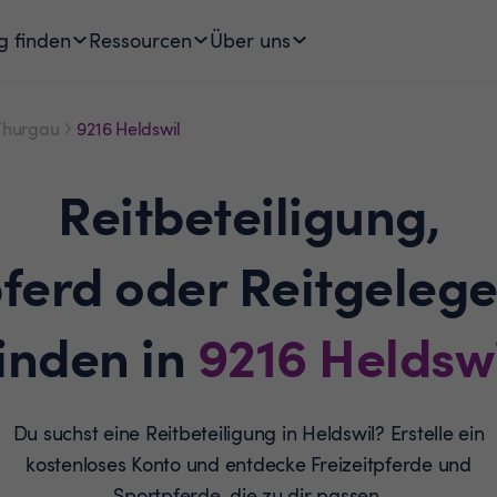
g finden
Ressourcen
Über uns
Thurgau
9216 Heldswil
Reitbeteiligung,
pferd oder Reitgelege
inden in
9216
Heldswi
Du suchst eine Reitbeteiligung in Heldswil? Erstelle ein
kostenloses Konto und entdecke Freizeitpferde und
Sportpferde, die zu dir passen.