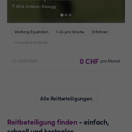
8514 Amlikon-Bissegg
Working Equitation
1-2x pro Woche
Erfahren
+4 weitere Kriterien
0 CHF
03.07.2026
pro Monat
Alle Reitbeteiligungen
Reitbeteiligung finden
- einfach,
schnell und kostenlos.