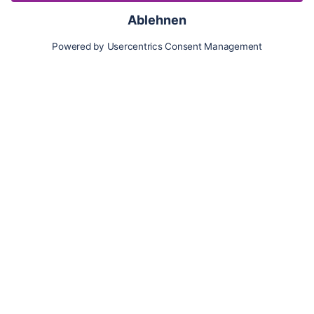
Karte
Updates
Konto
Für Besitzer:innen
Pferd hinzufügen
Vorteile als Besitzer:in
Reiter:in finden
Spazierer:in finden