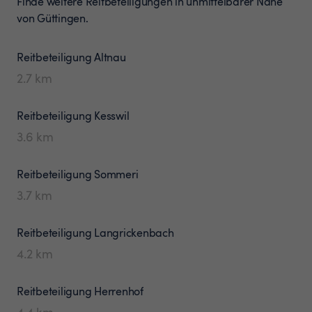
Finde weitere Reitbeteiligungen in unmittelbarer Nähe
von Güttingen.
Reitbeteiligung
Altnau
2.7
km
Reitbeteiligung
Kesswil
3.6
km
Reitbeteiligung
Sommeri
3.7
km
Reitbeteiligung
Langrickenbach
4.2
km
Reitbeteiligung
Herrenhof
4.4
km