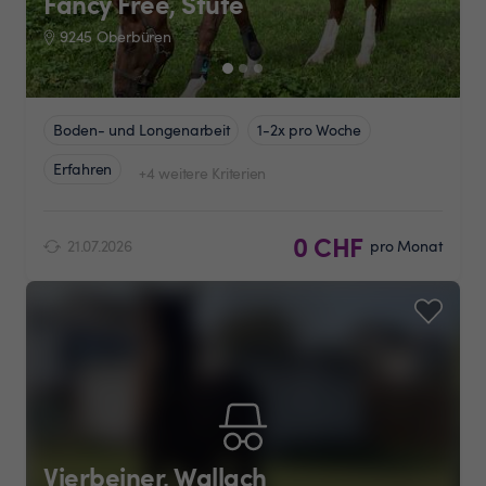
Fancy Free, Stute
9245 Oberbüren
Boden- und Longenarbeit
1-2x pro Woche
Erfahren
+4 weitere Kriterien
0 CHF
21.07.2026
pro Monat
Vierbeiner, Wallach