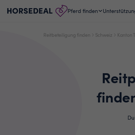
Pferd finden
Unterstützun
Reitbeteiligung finden
Schweiz
Kanton 
Reit
finde
Du 