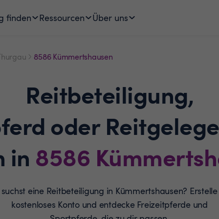
g finden
Ressourcen
Über uns
Thurgau
8586 Kümmertshausen
Reitbeteiligung,
pferd oder Reitgelege
n in
8586
Kümmertsh
suchst eine Reitbeteiligung in Kümmertshausen? Erstelle
kostenloses Konto und entdecke Freizeitpferde und
Sportpferde, die zu dir passen.