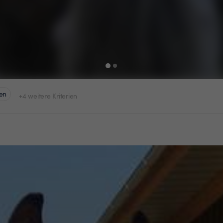
en
+4 weitere Kriterien