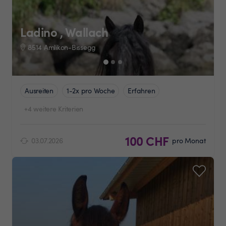
Ladino , Wallach
8514 Amlikon-Bissegg
Ausreiten
1-2x pro Woche
Erfahren
+4 weitere Kriterien
100 CHF
03.07.2026
pro Monat