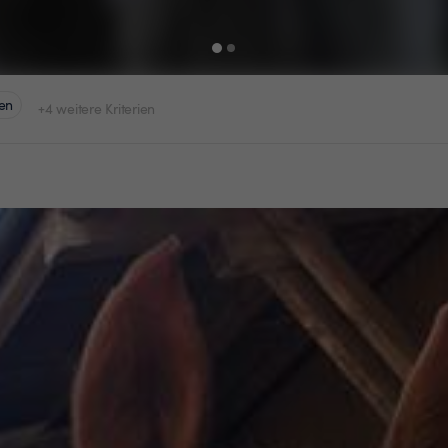
en
+4 weitere Kriterien