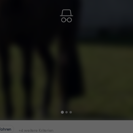
fahren
+4 weitere Kriterien