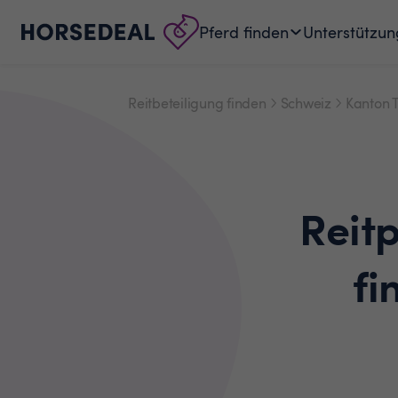
Pferd finden
Unterstützun
Reitbeteiligung finden
Schweiz
Kanton 
Reit
fi