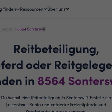
g finden
Ressourcen
Über uns
Thurgau
8564 Sonterswil
Reitbeteiligung,
pferd oder Reitgelege
nden in
8564
Sonters
Du suchst eine Reitbeteiligung in Sonterswil? Erstelle ein
kostenloses Konto und entdecke Freizeitpferde und
Sportpferde, die zu dir passen.