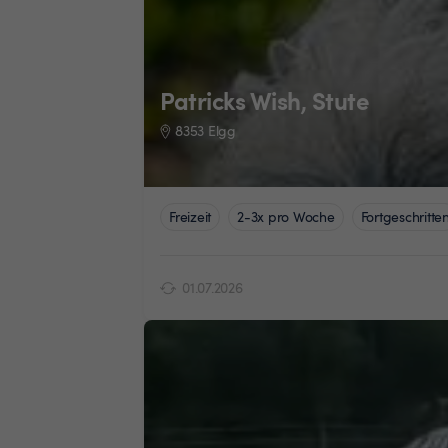
Patricks Wish, Stute
8353 Elgg
Freizeit
2-3x pro Woche
Fortgeschritte
01.07.2026