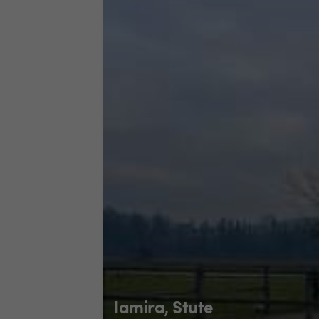
Iamira, Stute