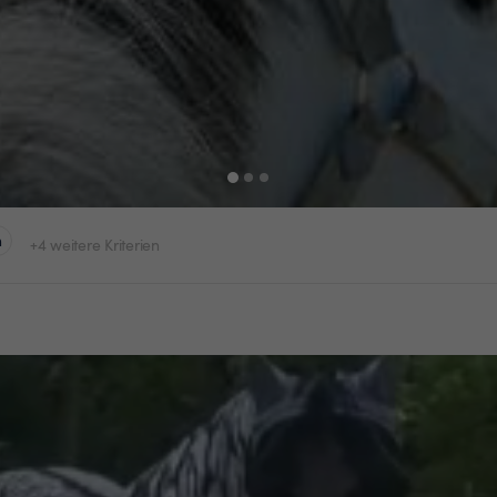
n
+4 weitere Kriterien