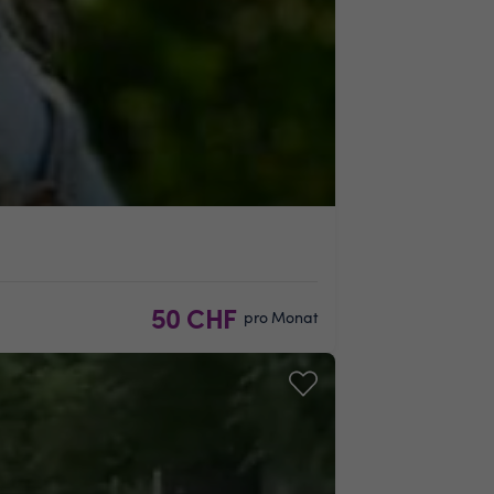
50 CHF
pro Monat