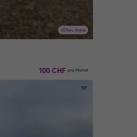
Neu dabei
100 CHF
pro Monat