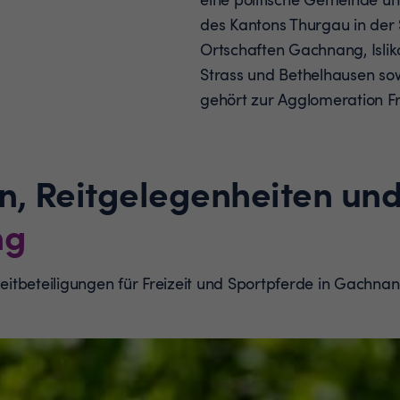
des Kantons Thurgau in der
Ortschaften Gachnang, Isliko
Strass und Bethelhausen so
gehört zur Agglomeration Fr
n, Reitgelegenheiten und
ng
 Reitbeteiligungen für Freizeit und Sportpferde in Gach