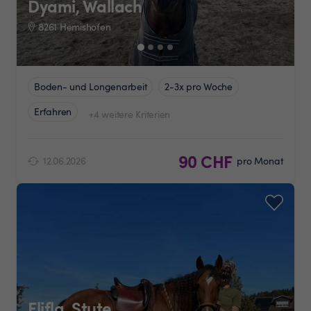
Dyami, Wallach
8261 Hemishofen
Boden- und Longenarbeit
2-3x pro Woche
Erfahren
+4 weitere Kriterien
90 CHF
12.06.2026
pro Monat
Flifla, Stute