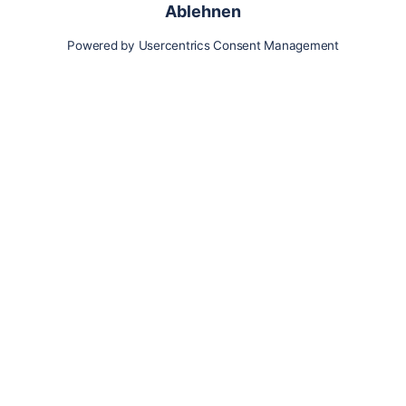
Karte
Updates
Konto
Für Besitzer:innen
Pferd hinzufügen
Vorteile als Besitzer:in
Reiter:in finden
Spazierer:in finden
Pfleger:in finden