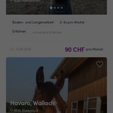
8261 Hemishofen
Boden- und Longenarbeit
2-3x pro Woche
Erfahren
+4 weitere Kriterien
90 CHF
12.06.2026
pro Monat
Havaro, Wallach
9515 Hosenruck