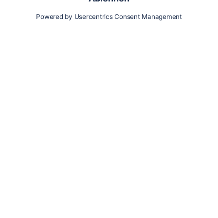
Karte
Updates
Konto
Für Besitzer:innen
Pferd hinzufügen
Vorteile als Besitzer:in
Reiter:in finden
Spazierer:in finden
Pfleger:in finden