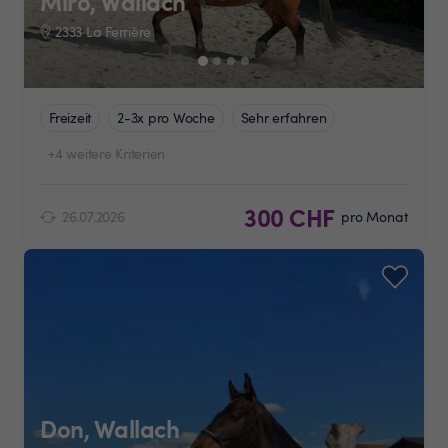
Miro, Wallach
2333 La Ferrière
Freizeit
2-3x pro Woche
Sehr erfahren
+4 weitere Kriterien
300 CHF
26.07.2026
pro Monat
Don, Wallach