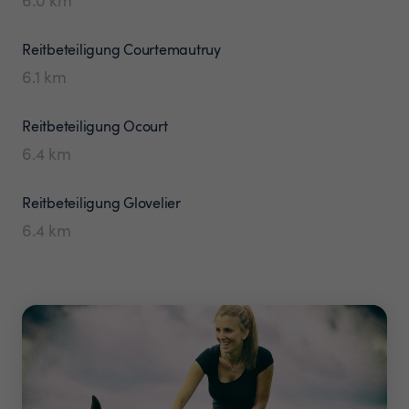
Reitbeteiligung
Courtemautruy
6.1
km
Reitbeteiligung
Ocourt
6.4
km
Reitbeteiligung
Glovelier
6.4
km