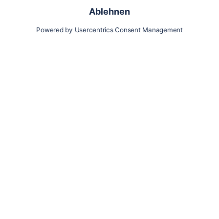
Karte
Updates
Konto
Für Besitzer:innen
Pferd hinzufügen
Vorteile als Besitzer:in
Reiter:in finden
Spazierer:in finden
Pfleger:in finden