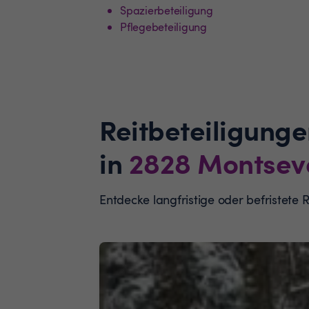
Spazierbeteiligung
Pflegebeteiligung
Reitbeteiligunge
in
2828
Montseve
Entdecke langfristige oder befristete