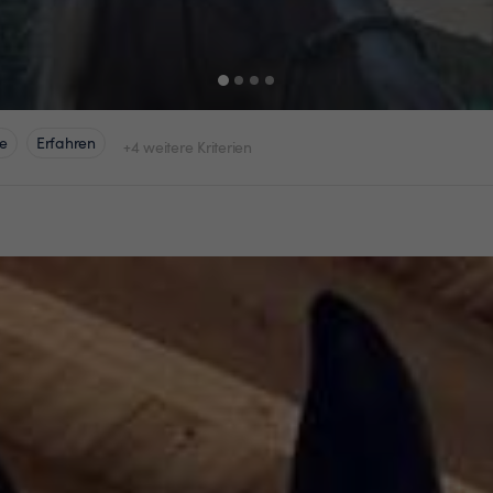
e
Erfahren
+4 weitere Kriterien