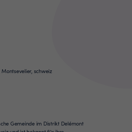
ische Gemeinde im Distrikt Delémont
eiz und ist bekannt für ihre