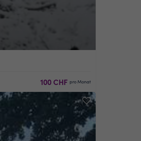
100 CHF
pro Monat