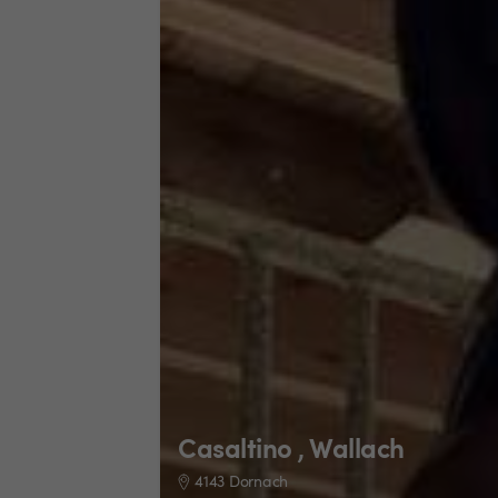
Casaltino , Wallach
4143 Dornach