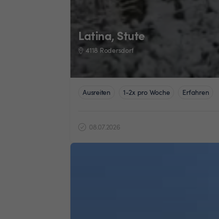
Latina, Stute
4118 Rodersdorf
Ausreiten
1-2x pro Woche
Erfahren
08.07.2026