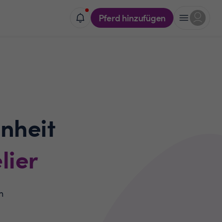
Pferd hinzufügen
nheit
lier
n