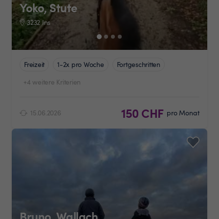
Yoko, Stute
3232 Ins
Freizeit
1-2x pro Woche
Fortgeschritten
+4 weitere Kriterien
150 CHF
15.06.2026
pro Monat
Bruno, Wallach