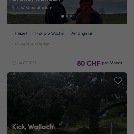
3257 Grossaffoltern
Freizeit
1-2x pro Woche
Anfänger:in
+4 weitere Kriterien
80 CHF
14.07.2026
pro Monat
Kick, Wallach