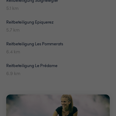
Reitbeteiligung
Saignelégier
5.1
km
Reitbeteiligung
Epiquerez
5.7
km
Reitbeteiligung
Les Pommerats
6.4
km
Reitbeteiligung
Le Prédame
6.9
km