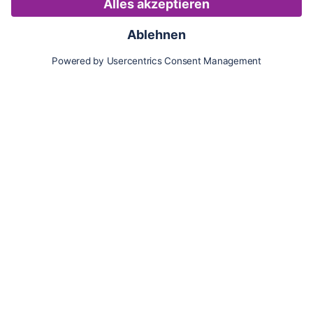
Karte
Updates
Konto
Für Besitzer:innen
Pferd hinzufügen
Vorteile als Besitzer:in
Reiter:in finden
Spazierer:in finden