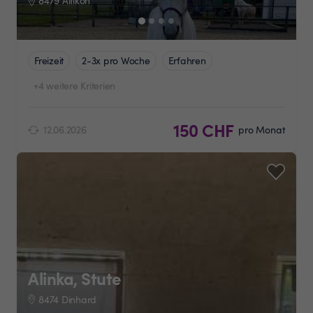
8479 Altikon
Freizeit
2-3x pro Woche
Erfahren
+4 weitere Kriterien
150 CHF
12.06.2026
pro Monat
Alinka, Stute
8474 Dinhard