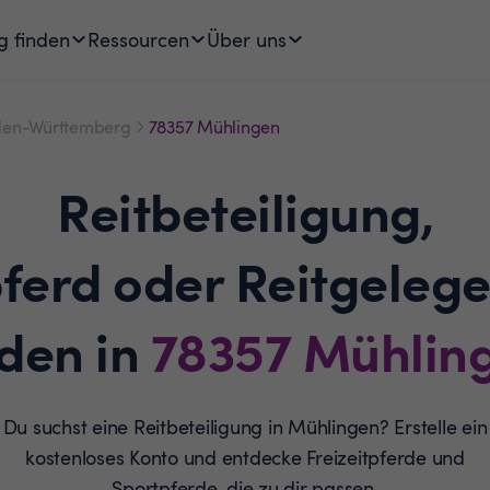
g finden
Ressourcen
Über uns
en-Württemberg
78357 Mühlingen
Reitbeteiligung,
pferd oder Reitgelege
nden in
78357
Mühlin
Du suchst eine Reitbeteiligung in Mühlingen? Erstelle ein
kostenloses Konto und entdecke Freizeitpferde und
Sportpferde, die zu dir passen.