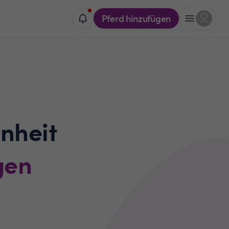
Pferd hinzufügen
nheit
gen