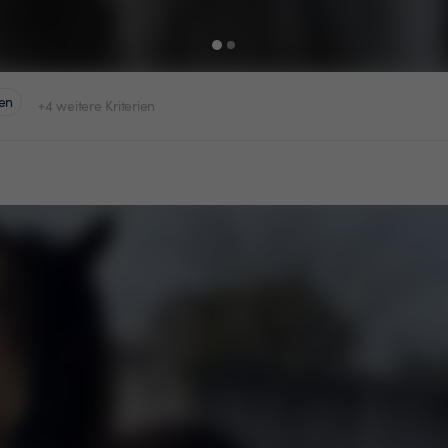
en
+4 weitere Kriterien